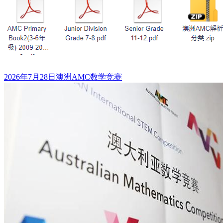
发
标
2026年7月28日
澳洲AMC数学竞赛
布
签
于