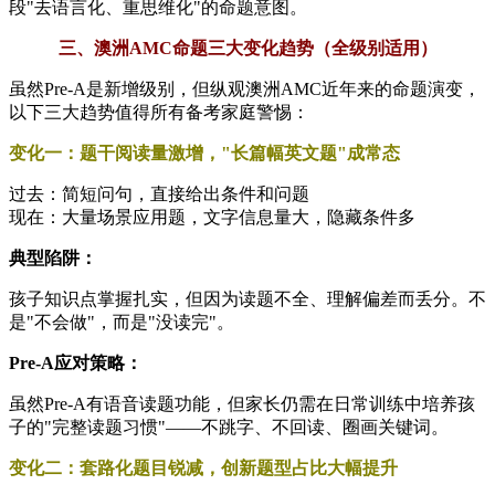
段"去语言化、重思维化"的命题意图。
三、澳洲AMC命题三大变化趋势（全级别适用）
虽然Pre-A是新增级别，但纵观澳洲AMC近年来的命题演变，
以下三大趋势值得所有备考家庭警惕：
变化一：题干阅读量激增，"长篇幅英文题"成常态
过去：简短问句，直接给出条件和问题
现在：大量场景应用题，文字信息量大，隐藏条件多
典型陷阱：
孩子知识点掌握扎实，但因为读题不全、理解偏差而丢分。不
是"不会做"，而是"没读完"。
Pre-A应对策略：
虽然Pre-A有语音读题功能，但家长仍需在日常训练中培养孩
子的"完整读题习惯"——不跳字、不回读、圈画关键词。
变化二：套路化题目锐减，创新题型占比大幅提升