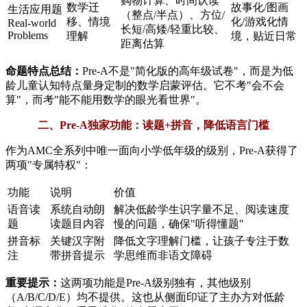
购物计算、时间认读
数学迁
故事化/图画
生活应用题
（整点/半点）、方位/
移、情境
化/游戏化情
Real-world
长短/高矮/轻重比较、
Problems
理解
境，贴近日常
距离估算
命题特点总结：
Pre-A不是"简化版的高年级试卷"，而是为低
龄儿童认知特点量身定制的数学启蒙评估。它不考"会不会
算"，而考"能不能用数学的眼光看世界"。
二、Pre-A独家功能：读题+拼音，降低语言门槛
作为AMC全系列中唯一面向小学低年级的级别，Pre-A获得了
两项"专属特权"：
功能
说明
价值
语音读
系统自动朗
解决低龄学生识字量不足、阅读速度
题
读题目内容
慢的问题，确保"听得懂题"
拼音标
关键汉字附
降低文字理解门槛，让孩子专注于数
注
带拼音提示
学思维而非语文障碍
重要提示：
这两项功能是Pre-A级别独有，其他级别
（A/B/C/D/E）均不提供。这也从侧面印证了主办方对低龄