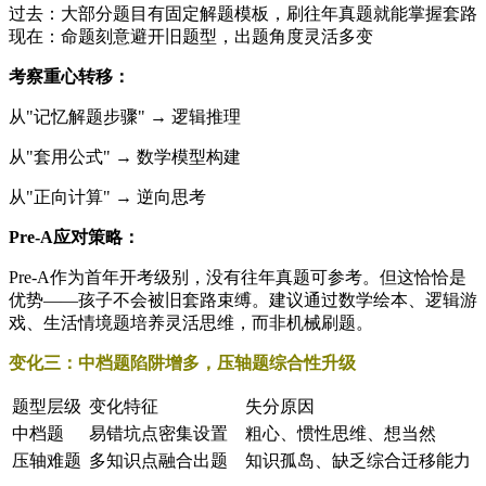
过去：大部分题目有固定解题模板，刷往年真题就能掌握套路
现在：命题刻意避开旧题型，出题角度灵活多变
考察重心转移：
从"记忆解题步骤" → 逻辑推理
从"套用公式" → 数学模型构建
从"正向计算" → 逆向思考
Pre-A应对策略：
Pre-A作为首年开考级别，没有往年真题可参考。但这恰恰是
优势——孩子不会被旧套路束缚。建议通过数学绘本、逻辑游
戏、生活情境题培养灵活思维，而非机械刷题。
变化三：中档题陷阱增多，压轴题综合性升级
题型层级
变化特征
失分原因
中档题
易错坑点密集设置
粗心、惯性思维、想当然
压轴难题
多知识点融合出题
知识孤岛、缺乏综合迁移能力