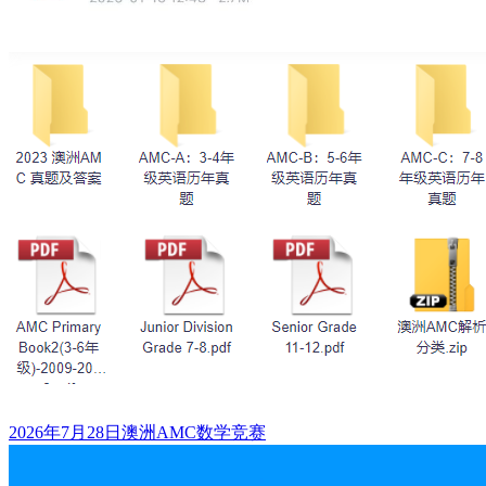
发
标
2026年7月28日
澳洲AMC数学竞赛
布
签
于