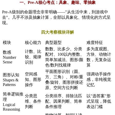
一、Pre-A核心考点：具象、趣味、零抽象
Pre-A级别的命题理念非常明确——"从生活中来，到游戏中
去"。几乎不涉及抽象计算，全部以具象化、情境化的方式呈
现。
四大考察模块详解
模块
核心能力
典型题型
难度特征
数数、比多少、分类
多为直观图、
计数、比
数感
配对、100以内整数、
方块、动物计
较、规律
Number
简单加减法、图形/颜
数，无复杂运
Sense
识别
色/数列找规律
算
平面图形识别（圆、
空间感
强调动手操作
图形认知
方、三角）、对称/重
知、图形
感，非纯视觉
Shapes &
叠/旋转、图形拼接还
Patterns
操作
记忆
原、空间方位判断
简单逻辑推
分类思
分类排序、排除法匹
以"选答案"形
理
维、条件
配、因果判断、简单
式呈现，降低
Logical
判断
条件推理
表达门槛
Reasoning