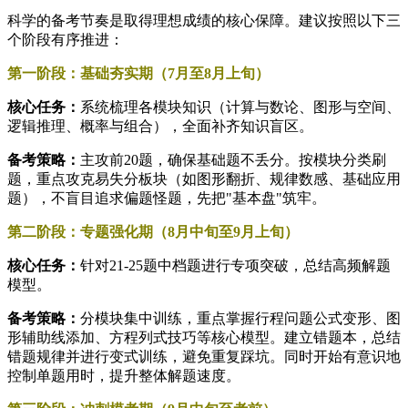
科学的备考节奏是取得理想成绩的核心保障。建议按照以下三
个阶段有序推进：
第一阶段：基础夯实期（7月至8月上旬）
核心任务：
系统梳理各模块知识（计算与数论、图形与空间、
逻辑推理、概率与组合），全面补齐知识盲区。
备考策略：
主攻前20题，确保基础题不丢分。按模块分类刷
题，重点攻克易失分板块（如图形翻折、规律数感、基础应用
题），不盲目追求偏题怪题，先把"基本盘"筑牢。
第二阶段：专题强化期（8月中旬至9月上旬）
核心任务：
针对21-25题中档题进行专项突破，总结高频解题
模型。
备考策略：
分模块集中训练，重点掌握行程问题公式变形、图
形辅助线添加、方程列式技巧等核心模型。建立错题本，总结
错题规律并进行变式训练，避免重复踩坑。同时开始有意识地
控制单题用时，提升整体解题速度。