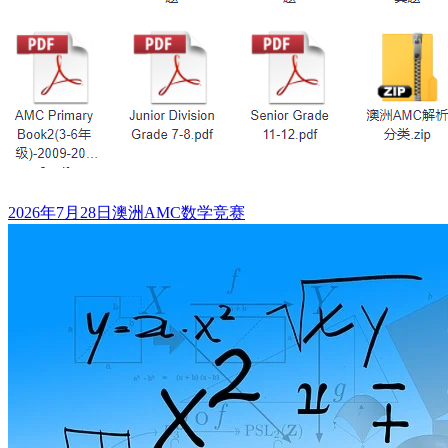
发
标
2026年7月28日
澳洲AMC数学竞赛
布
签
于