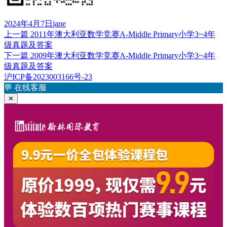
发
作
2024年4月7日
jane
布
上
者
上一篇
2011年澳大利亚数学竞赛A-Middle Primary小学3~4年
文
于
篇
级真题及答案
章
文
下
下一篇
2009年澳大利亚数学竞赛A-Middle Primary小学3~4年
章：
篇
级真题及答案
导
文
沪ICP备2023003166号-23
航
章：
💬
在线客服
✕