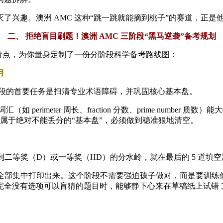
了兴趣。澳洲 AMC 这种“跳一跳就能摘到桃子”的赛道，正
二、 拒绝盲目刷题！澳洲 AMC 三阶段“黑马逆袭”备考规划
型特点，为你量身定制了一份分阶段科学备考路线图：
月
段的首要任务是扫清专业术语障碍，并巩固核心基本盘。
erimeter 周长、fraction 分数、prime numbe
题属于绝对不能丢分的“基本盘”，必须做到稳准狠地清空。
二等奖（D）或一等奖（HD）的分水岭，就在最后的 5 道填空题（
 题全部集中打印出来。这个阶段不需要强迫孩子做对，而是要训练他
全没有选项可以盲猜的题目时，能够静下心来在草稿纸上试错 3