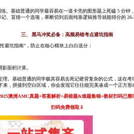
题训练。基础普通的同学最容易在一道卡壳的图形题上死磕 5 分钟
刻做标记、盲猜一个选项，果断切到后面纯靠逻辑推导就能得分的 26-
三、 黑马冲奖必备：高频易错考点避坑指南
性避坑指南”，防止在核心模块上白白送分：
阴影面积计算。
几何定理。基础普通的同学极其容易去死记硬背复杂的公式，这在
剪下来，拼接到空白区域，你会发现它往往能完美凑成一个正方
7-2025澳洲AMC真题+答案解析+易错题&难题集锦+教材扫码已
扫码免费领取⇓