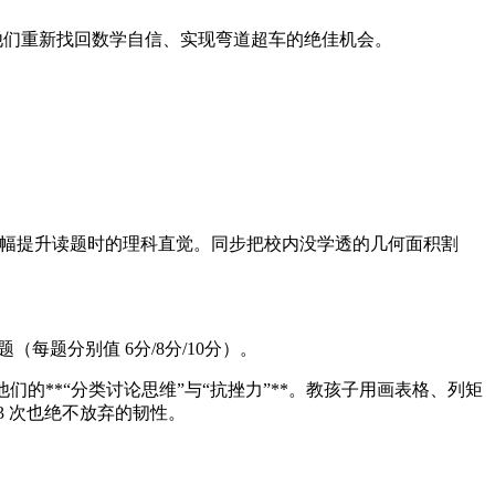
是他们重新找回数学自信、实现弯道超车的绝佳机会。
r 质数）能大幅提升读题时的理科直觉。同步把校内没学透的几何面积割
每题分别值 6分/8分/10分）。
们的**“分类讨论思维”与“抗挫力”**。教孩子用画表格、列矩
 次也绝不放弃的韧性。