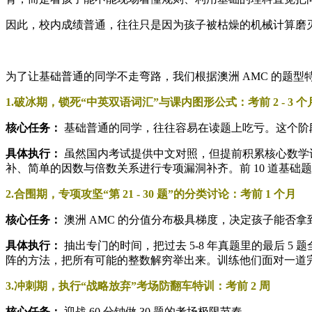
因此，校内成绩普通，往往只是因为孩子被枯燥的机械计算磨灭
为了让基础普通的同学不走弯路，我们根据澳洲 AMC 的题
1.破冰期，锁死“中英双语词汇”与课内图形公式：考前 2 - 3 个
核心任务：
基础普通的同学，往往容易在读题上吃亏。这个阶
具体执行：
虽然国内考试提供中文对照，但提前积累核心数学词汇（如 p
补、简单的因数与倍数关系进行专项漏洞补齐。前 10 道基础
2.合围期，专项攻坚“第 21 - 30 题”的分类讨论：考前 1 个月
核心任务：
澳洲 AMC 的分值分布极具梯度，决定孩子能否拿到
具体执行：
抽出专门的时间，把过去 5-8 年真题里的最后 5
阵的方法，把所有可能的整数解穷举出来。训练他们面对一道完
3.冲刺期，执行“战略放弃”考场防翻车特训：考前 2 周
核心任务：
迎战 60 分钟做 30 题的考场极限节奏