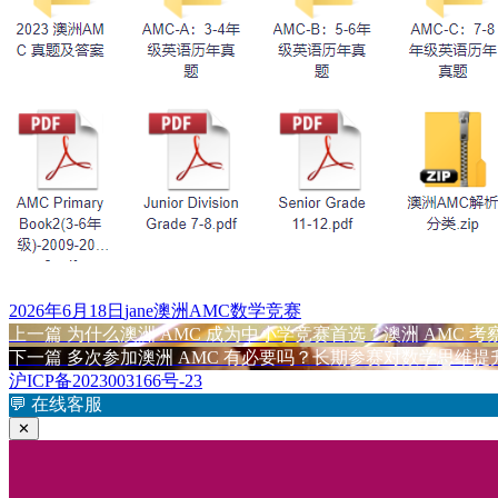
发
作
标
2026年6月18日
jane
澳洲AMC数学竞赛
布
上
者
签
上一篇
为什么澳洲 AMC 成为中小学竞赛首选？澳洲 AMC 
文
于
篇
下
下一篇
多次参加澳洲 AMC 有必要吗？长期参赛对数学思维提
章
文
篇
沪ICP备2023003166号-23
章：
文
💬
在线客服
导
章：
✕
航