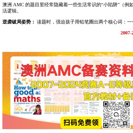
澳洲 AMC 的题目里经常隐藏着一些生活常识的“小陷阱”（例
活逻辑。
逆袭破局姿势：
读题时，强迫孩子用铅笔圈出两个核心词：一个
200