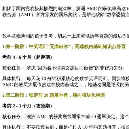
相比于国内竞赛极其惨烈的淘汰率，澳洲 AMC 的获奖率高达 
联合会（AMT）官方颁发的国际奖状，是帮他破除“数学恐惧
数学基础薄弱的孩子备考，切忌一上来就做历年真题的最后 5
1.第一阶段：中英词汇“无痛破冰”，死磕校内基础知识点补盲
考前 4 - 6 个月（起跑期）
核心任务： 解决“因为看不懂英文题目而做错”的非智力失分。
具体执行： 每天花 10 分钟积累核心的数学英语词汇。同
AMC 的底层大厦依然建在校内基础之上，地基稳固是逆袭的
2.第二阶段：锁定前 20 题基本盘，横向模块化特训
考前 2 - 3 个月（攻坚期）
核心任务： 澳洲 AMC 的获奖底线通常在前 20 题里决定。这个阶
具体执行： 不要按套卷刷，而是把过去 10 年的真题拆开，