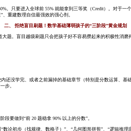
60%。只要进入全球前 55% 就能拿到三等奖（Credit）。
症”、重建数理自信最强效的强心剂。
二、 拒绝盲目刷题！数学基础薄弱孩子的“三阶段”黄金规划
 道大题。盲目越级刷题只会把孩子好不容易攒起来的积极性消
步将校内还没学完、或者之前漏掉的基础章节（特别是分数运算、
第一步。
段要做到“前 20 题稳拿 90% 以上的分数”。
按照“数论初步（找规律、数格子）”、“几何图形拼剪”、“逻辑