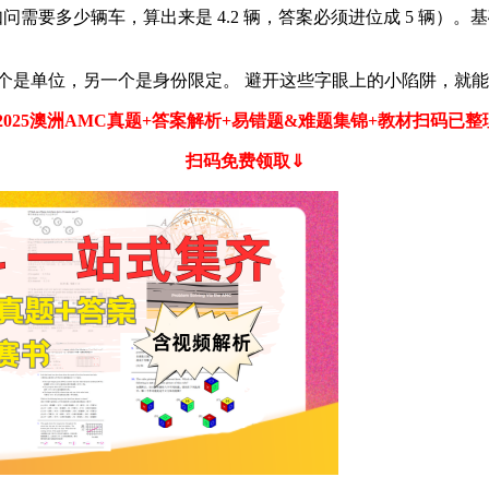
如问需要多少辆车，算出来是 4.2 辆，答案必须进位成 5 辆
是单位，另一个是身份限定。 避开这些字眼上的小陷阱，就能让孩
7-2025澳洲AMC真题+答案解析+易错题&难题集锦+教材扫码已
扫码免费领取⇓