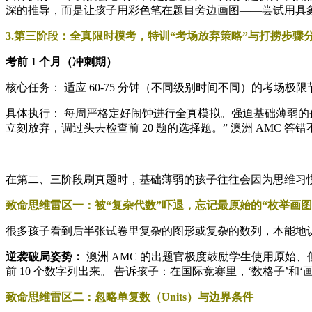
深的推导，而是让孩子用彩色笔在题目旁边画图——尝试用具象
3.第三阶段：全真限时模考，特训“考场放弃策略”与打捞步骤
考前 1 个月（冲刺期）
核心任务： 适应 60-75 分钟（不同级别时间不同）的考场
具体执行： 每周严格定好闹钟进行全真模拟。强迫基础薄弱的孩子建
立刻放弃，调过头去检查前 20 题的选择题。” 澳洲 AMC
在第二、三阶段刷真题时，基础薄弱的孩子往往会因为思维习惯
致命思维雷区一：被“复杂代数”吓退，忘记最原始的“枚举画图
很多孩子看到后半张试卷里复杂的图形或复杂的数列，本能地认
逆袭破局姿势：
澳洲 AMC 的出题官极度鼓励学生使用原始
前 10 个数字列出来。 告诉孩子：在国际竞赛里，‘数格子’和
致命思维雷区二：忽略单复数（Units）与边界条件