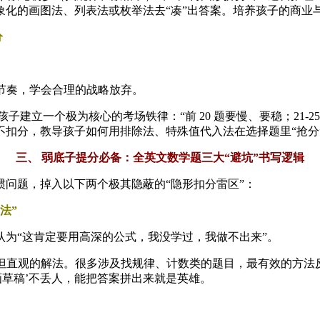
化的画图法、列表法或枚举法去“凑”出答案。培养孩子的商业
分
极限节奏，学会合理的战略放弃。
立一个极为核心的考场铁律：“前 20 题要慢、要稳；21-25 
 答错不扣分，教导孩子如何用排除法、特殊值代入法在选择题里“
三、 弱底子提分必备：全英文数学题三大“避坑”书写逻辑
问题，掉入以下两个极其隐蔽的“隐形扣分雷区”：
法”
为“这肯定要用高深的公式，我没学过，我做不出来”。
、但直观的解法。很多涉及找规律、计数类的题目，最有效的方法反
‘画草稿’不丢人，能把答案拼出来就是英雄。