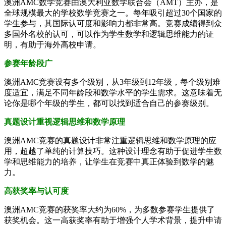
澳洲AMC数学竞赛由澳大利亚数学联合会（AMT）主办，是
全球规模最大的学校数学竞赛之一。每年吸引超过30个国家的
学生参与，其国际认可度和影响力都非常高。竞赛成绩得到众
多国外名校的认可，可以作为学生数学和逻辑思维能力的证
明，有助于海外高校申请。
参赛年龄段广
澳洲AMC竞赛设有多个级别，从3年级到12年级，每个级别难
度适宜，满足不同年龄段和数学水平的学生需求。这意味着无
论你是哪个年级的学生，都可以找到适合自己的参赛级别。
真题设计重视逻辑思维和数学原理
澳洲AMC竞赛的真题设计非常注重逻辑思维和数学原理的应
用，超越了单纯的计算技巧。这种设计理念有助于促进学生数
学和思维能力的培养，让学生在竞赛中真正体验到数学的魅
力。
高获奖率与认可度
澳洲AMC竞赛的获奖率大约为60%，为多数参赛学生提供了
获奖机会。这一高获奖率有助于增强个人学术背景，提升申请