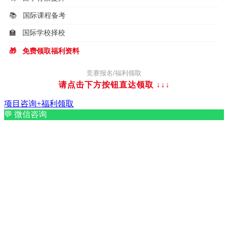
📚
国际课程备考
🏫
国际学校择校
🎁
免费领取福利资料
竞赛报名/福利领取
请点击下方按钮直达领取
↓↓↓
项目咨询+福利领取
💬
微信咨询