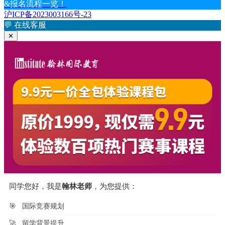
章：
篇
&报名流程一览！
导
文
沪ICP备2023003166号-23
航
章：
💬
在线客服
✕
同学您好，我是
翰林老师
，为您提供：
🎯
国际竞赛规划
🚀
留学背景提升