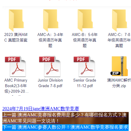
发
作
标
2024年7月19日
jane
澳洲AMC数学竞赛
布
上
者
签
上一篇
澳洲AMC竞赛报名费用是多少？有哪些报名方式？澳
文
于
篇
洲AMC常见问题一文说清！
章
文
下
下一篇
澳洲AMC参赛人数公开！澳洲AMC数学竞赛报名要求