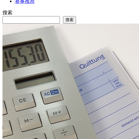
赛事推荐
搜索
搜索