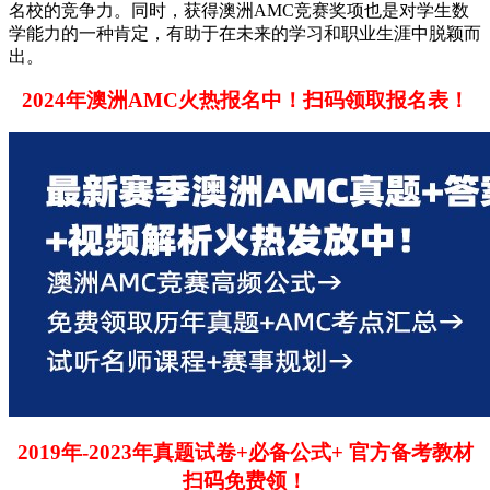
名校的竞争力。同时，获得澳洲AMC竞赛奖项也是对学生数
学能力的一种肯定，有助于在未来的学习和职业生涯中脱颖而
出。
2024年澳洲AMC火热报名中！扫码领取报名表！
2019年-2023年真题试卷+必备公式+ 官方备考教材
扫码免费领！