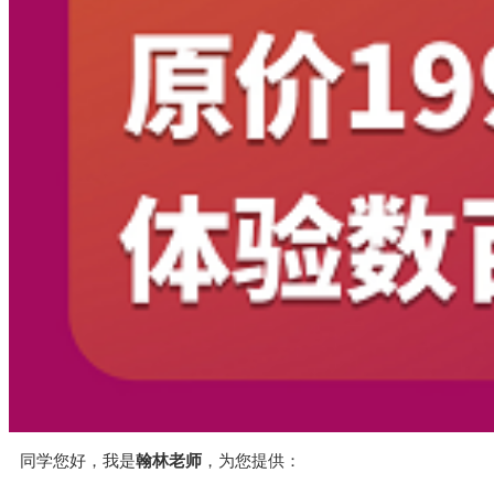
同学您好，我是
翰林老师
，为您提供：