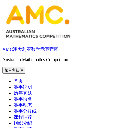
跳
至
内
容
AMC澳大利亚数学竞赛官网
Australian Mathematics Competition
菜单和挂件
首页
赛事说明
历年真题
赛事报名
赛事动态
赛事分数线
课程推荐
组织介绍