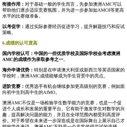
衔接作用：
对于基础一般的学生而言，先参加澳洲AMC可以
帮助他们逐步适应竞赛氛围，并为进一步参加如AMC8等更高
水平的比赛做准备。
以考促学：
通过实际参赛经历促进学习，提升解题技巧和应试
策略。
6.成绩的认可度高
国内学校认可：中国的一些优质学校及国际学校会考虑澳洲
AMC的成绩作为录取参考之一
。
海外申请优势：
特别是在申请澳大利亚或新西兰等英语国家的
学校时，澳洲AMC成绩能够成为学生背景中的亮点。
进阶竞赛：
优秀选手有机会继续参加更高级别的竞赛，例如面
向初中生到高中生的AIMO。
澳洲AMC不仅是一场检验学生数学能力的竞赛，也是一个促
进个人成长和发展的重要平台。它有助于激发学生对数学的兴
趣，提高解决问题的能力，并且在全球范围内都受到高度评
价。对于希望在未来进一步深造或是在国际舞台上展示自己才
能的学生来说，澳洲AMC无疑是一个非常值得尝试的选择。