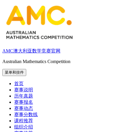
跳
至
内
容
AMC澳大利亚数学竞赛官网
Australian Mathematics Competition
菜单和挂件
首页
赛事说明
历年真题
赛事报名
赛事动态
赛事分数线
课程推荐
组织介绍