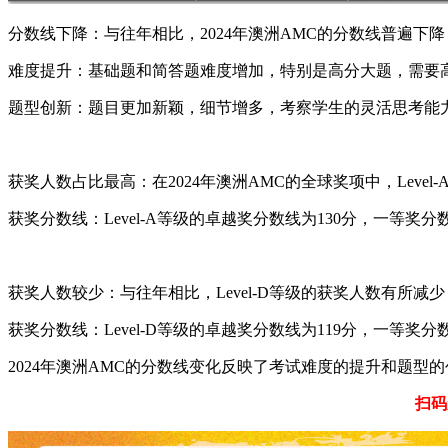
分数线下降：与往年相比，2024年澳洲AMC的分数线普遍下
难度提升：基础题和简答题难度增加，特别是高分大题，需要
题型创新：题目更加新颖，细节增多，考察学生的灵活思考能
获奖人数占比最高：在2024年澳洲AMC的全球奖项中，Lev
获奖分数线：Level-A等级的卓越奖分数线为130分，一等奖分数
获奖人数较少：与往年相比，Level-D等级的获奖人数有所
获奖分数线：Level-D等级的卓越奖分数线为119分，一等奖分
2024年澳洲AMC的分数线变化反映了考试难度的提升和题
扫码