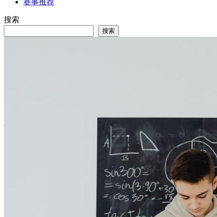
赛事推荐
搜索
搜索