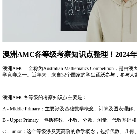
澳洲AMC各等级考察知识点整理！2024
澳洲AMC，全称为Australian Mathematics Co
学竞赛之一。近年来，来自32个国家的学生踊跃参与，参与人数
澳洲AMC各等级的考察知识点主要是：
A - Middle Primary：主要涉及基础数学概念、计算及图表
B - Upper Primary：包括整数、小数、分数、测量、代数
C - Junior：这个等级涉及更高阶的数学概念，包括代数、几