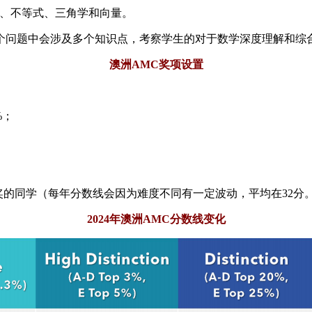
的方程、不等式、三角学和向量。
一般一个问题中会涉及多个知识点，考察学生的对于数学深度理解和
澳洲AMC奖项设置
%；
；
得优秀奖的同学（每年分数线会因为难度不同有一定波动，平均在32分
2024年澳洲AMC分数线变化