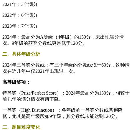
2021年：3个满分
2022年：6个满分
2023年：7个满分
2024年：最高分为A等级（4年级）的130分，未出现满分情
况。9年级的获奖分数线更是低于120分。
二、具体年级分析
2024年三等奖分数线：有三个年级的分数线低于60分，这种情
况在近几年中仅2021年出现过一次。
高等级奖项：
特等奖（Prize/Perfect Score）：2024年最高分为130分，相较于
前几年的满分情况有所下降。
一等奖（High Distinction）：各年级的一等奖分数线普遍降
低，尤其是高年级段如9年级，其分数线未能达到120分。
三、题目难度变化