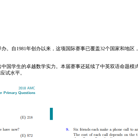
办。自1981年创办以来，这项国际赛事已覆盖32个国家和地区
。
显出中国学生的卓越数学实力。本届赛事还延续了中英双语命题模
升应试水平。