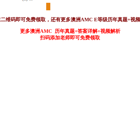
文末二维码即可免费领取，还有更多澳洲AMC E等级历年真题+视频
更多澳洲AMC 历年真题+答案详解+视频解析
扫码添加老师即可免费领取