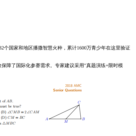
2个国家和地区播撒智慧火种，累计1600万青少年在这里验证
保障了国际化参赛需求。专家建议采用"真题演练+限时模