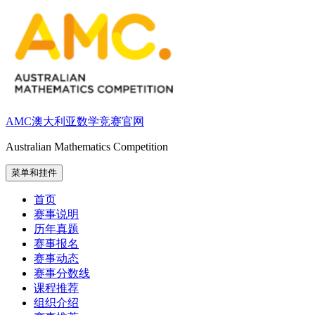
跳
至
内
容
AMC澳大利亚数学竞赛官网
Australian Mathematics Competition
菜单和挂件
首页
赛事说明
历年真题
赛事报名
赛事动态
赛事分数线
课程推荐
组织介绍