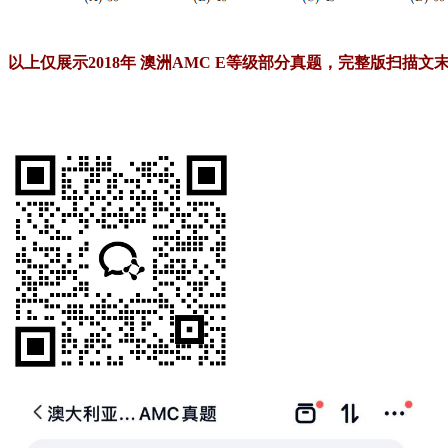
以上仅展示2018年 澳洲AMC E等级部分真题，完整版扫描