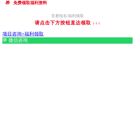
🎁
免费领取福利资料
竞赛报名/福利领取
请点击下方按钮直达领取
↓↓↓
项目咨询+福利领取
💬
微信咨询