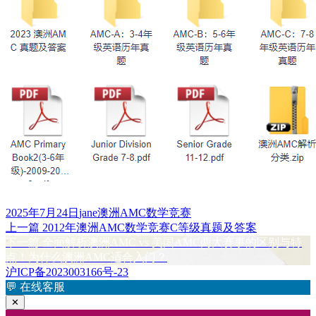
发
作
标
2025年7月24日
jane
澳洲AMC数学竞赛
布
上
者
签
上一篇
2012年澳洲AMC数学竞赛C等级真题及答案
文
于
篇
下
下一篇
全面解析澳洲AMC vs 美国AMC两大赛事的区别与特
章
文
篇
点！为什么澳洲AMC适合入门？
章：
文
沪ICP备2023003166号-23
导
章：
💬
在线客服
航
✕