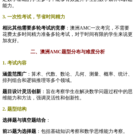
能力。
3. 一次性考试，节省时间精力
相比其他需要多轮考试的竞赛
：澳洲AMC一次考完，不需要
花费太多时间精力准备多轮考试，对于时间有限的学生来说更
加友好。
二、澳洲AMC题型分布与难度分析
1. 考试内容
涵盖范围广
：算术、代数、数论、几何、测量、概率、统计、
排列组合和逻辑推理等多个领域。
题目设计灵活创新
：旨在考察学生在解决数学问题过程中的思
维能力和方法，强调灵活性和创新性。
2. 题型结构
选择题与填空题结合
：
前25题为选择题
：包括基础知识考察和数学思维能力考察。