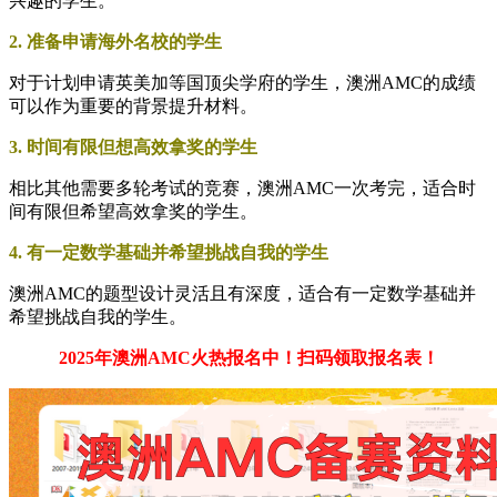
兴趣的学生。
2. 准备申请海外名校的学生
对于计划申请英美加等国顶尖学府的学生，澳洲AMC的成绩
可以作为重要的背景提升材料。
3. 时间有限但想高效拿奖的学生
相比其他需要多轮考试的竞赛，澳洲AMC一次考完，适合时
间有限但希望高效拿奖的学生。
4. 有一定数学基础并希望挑战自我的学生
澳洲AMC的题型设计灵活且有深度，适合有一定数学基础并
希望挑战自我的学生。
2025年澳洲AMC火热报名中！扫码领取报名表！