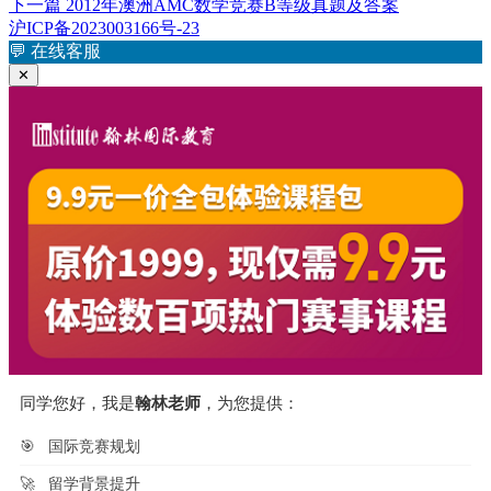
于
篇
下
下一篇
2012年澳洲AMC数学竞赛B等级真题及答案
章
文
篇
沪ICP备2023003166号-23
章：
文
💬
在线客服
导
章：
✕
航
同学您好，我是
翰林老师
，为您提供：
🎯
国际竞赛规划
🚀
留学背景提升