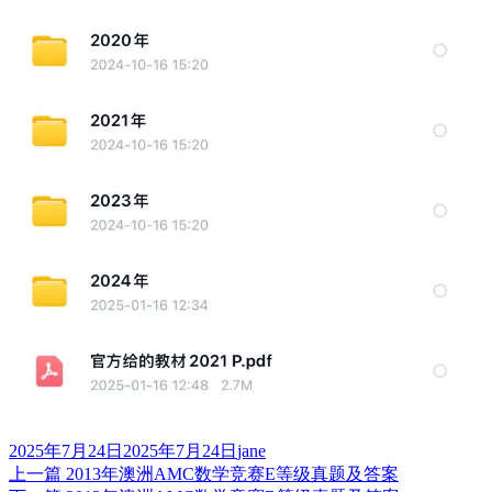
发
作
2025年7月24日
2025年7月24日
jane
布
上
者
上一篇
2013年澳洲AMC数学竞赛E等级真题及答案
文