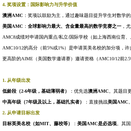
​​4. 奖项设置：国际影响力与升学价值​​
​澳洲AMC​
​：奖项以鼓励为主，通过趣味题目提升学生对数学
​美国AMC​
​：​
​全球影响力最大、含金量最高的数学竞赛之一​
​，尤
AMC8成绩对申请国内重点/私立/国际学校（如上海西南位育
AMC10/12的高分（前5%或1%）是申请英美名校的加分项
更高阶的AIME（美国数学邀请赛）邀请资格（AMC10/12前2.
​1. 从年级出发​
​低龄段（2-6年级，基础薄弱者）​
​：优先选​
​澳洲AMC​
​。其题
中高年级（7年级及以上，基础扎实者）​
​：直接挑战​
​美国AMC​
​​2. 从申请目标出发​​
​目标英美名校（如MIT、藤校等）​
​：​
​美国AMC是必选项​
​。其