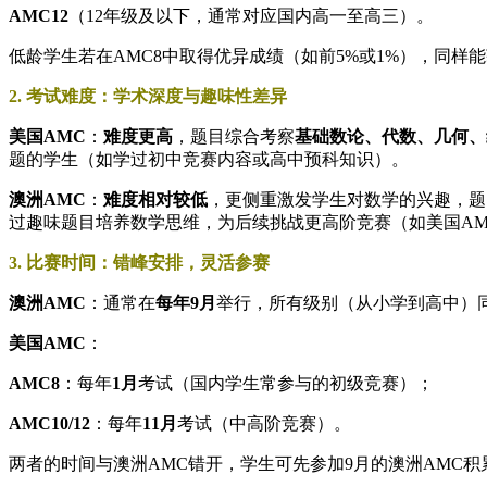
​AMC12​
​（12年级及以下，通常对应国内高一至高三）。
低龄学生若在AMC8中取得优异成绩（如前5%或1%），同样
​​2. 考试难度：学术深度与趣味性差异​​
​美国AMC​
​：​
​难度更高​
​，题目综合考察​
​基础数论、代数、几何、
题的学生（如学过初中竞赛内容或高中预科知识）。
​澳洲AMC​
​：​
​难度相对较低​
​，更侧重激发学生对数学的兴趣，
过趣味题目培养数学思维，为后续挑战更高阶竞赛（如美国AM
​​3. 比赛时间：错峰安排，灵活参赛​​
​澳洲AMC​
​：通常在​
​每年9月​
​举行，所有级别（从小学到高中
​美国AMC​
​：
​AMC8​
​：每年​
​1月​
​考试（国内学生常参与的初级竞赛）；
​AMC10/12​
​：每年​
​11月​
​考试（中高阶竞赛）。
两者的时间与澳洲AMC错开，学生可先参加9月的澳洲AMC积累经