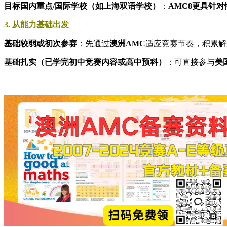
​目标国内重点/国际学校（如上海双语学校）​
​：​
​AMC8更具针对性
​​3. 从能力基础出发​​
​基础较弱或初次参赛​
​：先通过​
​澳洲AMC​
​适应竞赛节奏，积累
​基础扎实（已学完初中竞赛内容或高中预科）​
​：可直接参与​
​美