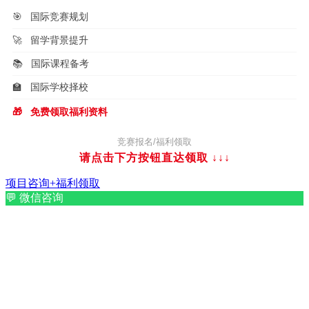
🎯
国际竞赛规划
🚀
留学背景提升
📚
国际课程备考
🏫
国际学校择校
🎁
免费领取福利资料
竞赛报名/福利领取
请点击下方按钮直达领取
↓↓↓
项目咨询+福利领取
💬
微信咨询