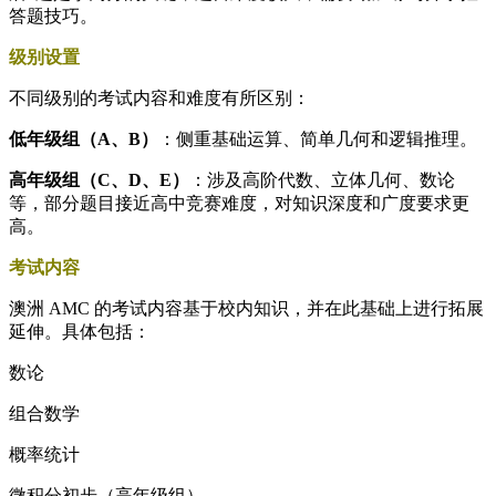
答题技巧。
级别设置
不同级别的考试内容和难度有所区别：
低年级组（A、B）
：侧重基础运算、简单几何和逻辑推理。
高年级组（C、D、E）
：涉及高阶代数、立体几何、数论
等，部分题目接近高中竞赛难度，对知识深度和广度要求更
高。
考试内容
澳洲 AMC 的考试内容基于校内知识，并在此基础上进行拓展
延伸。具体包括：
数论
组合数学
概率统计
微积分初步（高年级组）