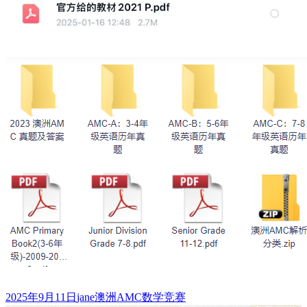
发
作
标
2025年9月11日
jane
澳洲AMC数学竞赛