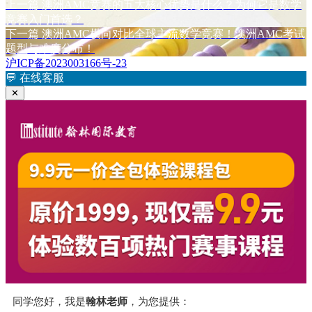
布
上
者
签
上一篇
澳洲AMC竞赛的五大核心优势是什么？为何它是数学
文
于
篇
竞赛入门首选？
章
文
下
下一篇
澳洲AMC横向对比全球主流数学竞赛！澳洲AMC考试
章：
篇
题型与难度分布！
导
文
沪ICP备2023003166号-23
航
章：
💬
在线客服
✕
同学您好，我是
翰林老师
，为您提供：