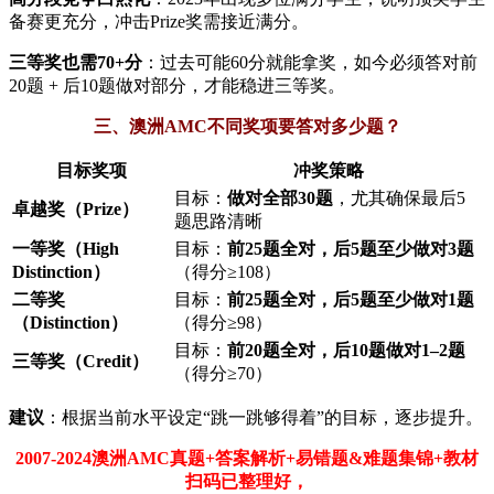
备赛更充分，冲击Prize奖需接近满分。
三等奖也需70+分
：过去可能60分就能拿奖，如今必须答对前
20题 + 后10题做对部分，才能稳进三等奖。
三、澳洲AMC不同奖项要答对多少题？
目标奖项
冲奖策略
目标：
做对全部30题
，尤其确保最后5
卓越奖（Prize）
题思路清晰
一等奖（High
目标：
前25题全对，后5题至少做对3题
Distinction）
（得分≥108）
二等奖
目标：
前25题全对，后5题至少做对1题
（Distinction）
（得分≥98）
目标：
前20题全对，后10题做对1–2题
三等奖（Credit）
（得分≥70）
建议
：根据当前水平设定“跳一跳够得着”的目标，逐步提升。
2007-2024澳洲AMC真题+答案解析+易错题&难题集锦+教材
扫码已整理好，