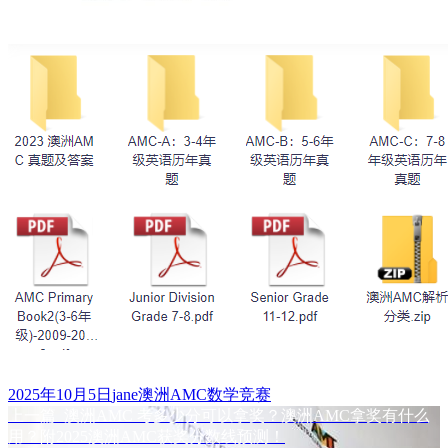
发
作
标
2025年10月5日
jane
澳洲AMC数学竞赛
布
上
者
签
上一篇
澳洲AMC 考多少分可以拿奖？澳洲AMC拿奖有什么
文
于
篇
用？附2025澳洲AMC获奖分数线预测！