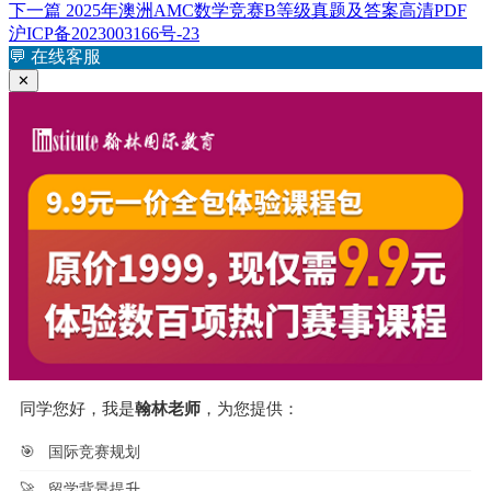
章
文
下
下一篇
2025年澳洲AMC数学竞赛B等级真题及答案高清PDF
章：
篇
沪ICP备2023003166号-23
导
文
💬
在线客服
航
章：
✕
同学您好，我是
翰林老师
，为您提供：
🎯
国际竞赛规划
🚀
留学背景提升