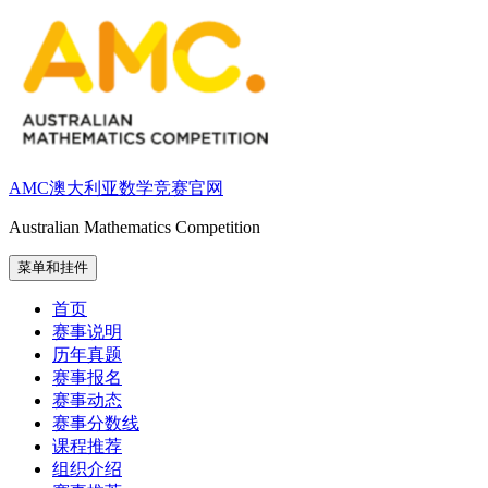
跳
至
内
容
AMC澳大利亚数学竞赛官网
Australian Mathematics Competition
菜单和挂件
首页
赛事说明
历年真题
赛事报名
赛事动态
赛事分数线
课程推荐
组织介绍