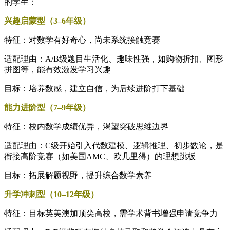
的学生：
兴趣启蒙型（3–6年级）
特征：对数学有好奇心，尚未系统接触竞赛
适配理由：A/B级题目生活化、趣味性强，如购物折扣、图形
拼图等，能有效激发学习兴趣
目标：培养数感，建立自信，为后续进阶打下基础
能力进阶型（7–9年级）
特征：校内数学成绩优异，渴望突破思维边界
适配理由：C级开始引入代数建模、逻辑推理、初步数论，是
衔接高阶竞赛（如美国AMC、欧几里得）的理想跳板
目标：拓展解题视野，提升综合数学素养
升学冲刺型（10–12年级）
特征：目标英美澳加顶尖高校，需学术背书增强申请竞争力