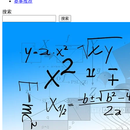
赛事推荐
搜索
搜索