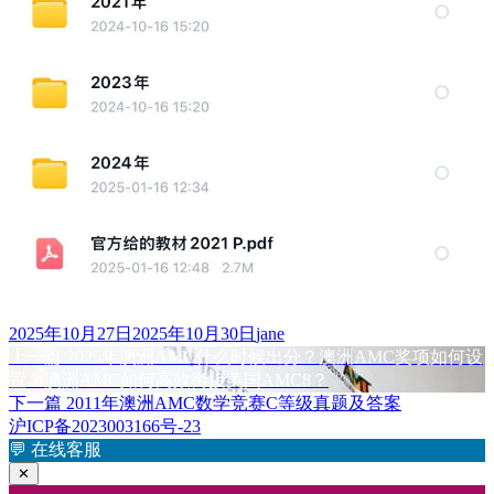
发
作
2025年10月27日
2025年10月30日
jane
布
上
者
上一篇
2025年澳洲AMC什么时候出分？澳洲AMC奖项如何设
文
于
篇
置？澳洲AMC如何高效衔接美国AMC8？
章
文
下
下一篇
2011年澳洲AMC数学竞赛C等级真题及答案
章：
篇
沪ICP备2023003166号-23
导
文
💬
在线客服
航
章：
✕