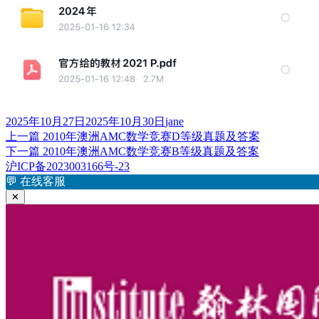
发
作
2025年10月27日
2025年10月30日
jane
布
上
者
上一篇
2010年澳洲AMC数学竞赛D等级真题及答案
文
于
篇
下
下一篇
2010年澳洲AMC数学竞赛B等级真题及答案
章
文
篇
沪ICP备2023003166号-23
章：
文
💬
在线客服
导
章：
✕
航