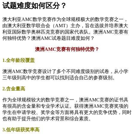
试题难度如何区分？
澳大利亚AMC数学竞赛作为全球规模极大的数学竞赛之一，
由澳大利亚数学联合会（AMT）主办，旨在选拔并培养澳大
利亚国际数学奥林匹克竞赛的国家代表队。澳洲AMC竞赛有
何独特优势？澳洲AMC试卷题目难度如何？
澳洲AMC竞赛有何独特优势？
1.全年龄段覆盖
澳洲AMC数学竞赛设计了多个不同难度级别的试卷，从小学
三年级到高中的学生都可以找到适合自己的参赛级别。
2.含金量高
作为全球规模较大的数学竞赛之一，澳洲AMC竞赛的证书具
有很高的含金量和专业学术认证。获得澳洲AMC竞赛奖项的
学生在申请学校、奖学金等方面将具有更大的竞争优势，同时
也有助于提升他们的学术背景和综合素质。
3.低年级获奖率高