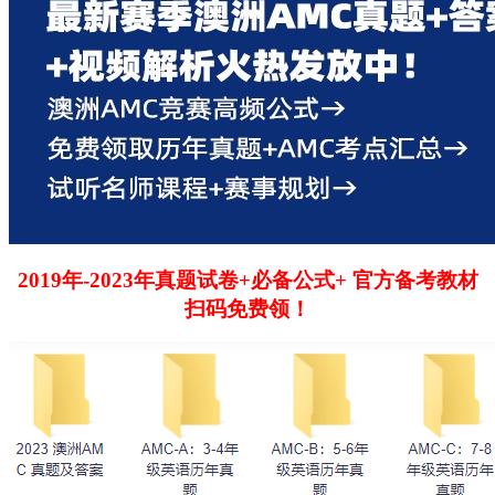
2019年-2023年真题试卷+必备公式+ 官方备考教材
扫码免费领！