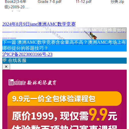
发
作
标
2024年8月9日
jane
澳洲AMC数学竞赛
布
上
者
签
上一篇
澳洲AMC竞赛有何独特优势？澳洲AMC试题难度如何
文
于
篇
区分？
章
文
下
下一篇
澳洲AMC数学竞赛含金量高不高？澳洲AMC考场上有
章：
篇
哪些提分的答题技巧？
导
文
沪ICP备2023003166号-23
航
章：
💬
在线客服
✕