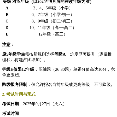
等级
对应年级
（以2025年9月后的在读年级为准）
A
3、4、5年级（小学）
B
6、7年级（小学/初一）
C
8、9年级（初二/初三）
D
10、11年级（高一/高二）
E
12年级（高三）
注意
：
原5年级学生
需按新规则选择
等级A
，难度显著提升（逻辑推
理和几何题占比增加）。
等级E仅限12年级
，压轴题（26-30题）单题分值高达10分，竞
争更激烈。
跨级报考限制
：仅允许报名当前年级或更高等级，不可降级。
2. 考试时间与形式
考试日期
：2025年9月27日（周六）
考试时间
：