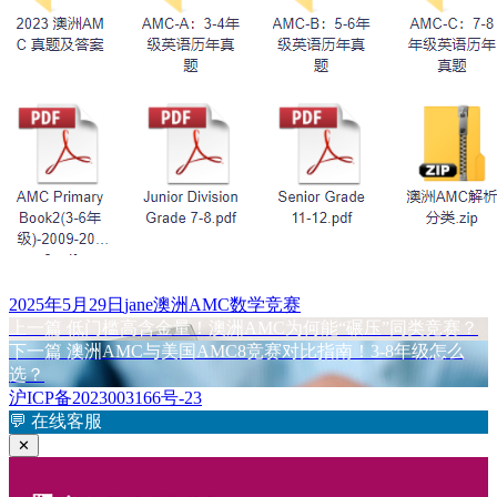
发
作
标
2025年5月29日
jane
澳洲AMC数学竞赛
布
上
者
签
上一篇
低门槛高含金量！澳洲AMC为何能“碾压”同类竞赛？
文
于
篇
下
下一篇
澳洲AMC与美国AMC8竞赛对比指南！3-8年级怎么
章
文
篇
选？
章：
文
沪ICP备2023003166号-23
导
章：
💬
在线客服
航
✕