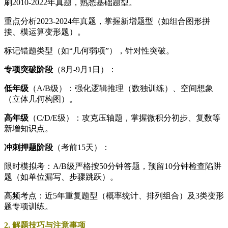
刷2010-2022年真题，熟悉基础题型。
重点分析2023-2024年真题，掌握新增题型（如组合图形拼
接、模运算变形题）。
标记错题类型（如“几何弱项”），针对性突破。
专项突破阶段
（8月-9月1日）：
低年级
（A/B级）：强化逻辑推理（数独训练）、空间想象
（立体几何构图）。
高年级
（C/D/E级）：攻克压轴题，掌握微积分初步、复数等
新增知识点。
冲刺押题阶段
（考前15天）：
限时模拟考：A/B级严格按50分钟答题，预留10分钟检查陷阱
题（如单位漏写、步骤跳跃）。
高频考点：近5年重复题型（概率统计、排列组合）及3类变形
题专项训练。
2. 解题技巧与注意事项