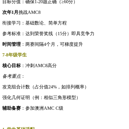
目标分值：确保1-20题正确（≥60分）
​次年1月​
​挑战AMC8
衔接学习：基础数论、简单方程
参考标准：达到荣誉奖线（15分）即具竞争力
时间管理​
​：两赛间隔4个月，可梯度提升
​7-8年级学生​
核心目标​
​：冲刺AMC8高分
备考重点
：
攻克组合计数（占分值24%，如排列概率）
强化几何证明（例：相似三角形模型）
​辅助备赛​
​：参加澳洲AMC C级