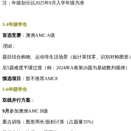
注：年级划分以2025年9月入学年级为准
​​3-4年级学生​​
首选竞赛​
​：澳洲AMC A级
理由
：
题目结合购物、运动等生活场景（如计算找零、识别对称图形
后5题难度平缓过渡（例：2024年A卷第26题为基础数列规律）
​慎选项目​
​：暂不推荐AMC8
​5-6年级学生​
​双线并行方案​
​：
​9月​
​参加澳洲AMC B级
重点训练：图形周长/面积计算（占题量35%）