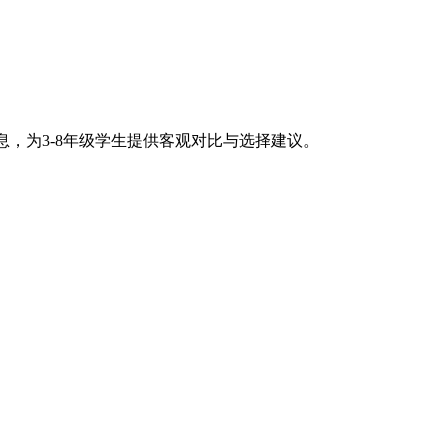
，为3-8年级学生提供客观对比与选择建议。