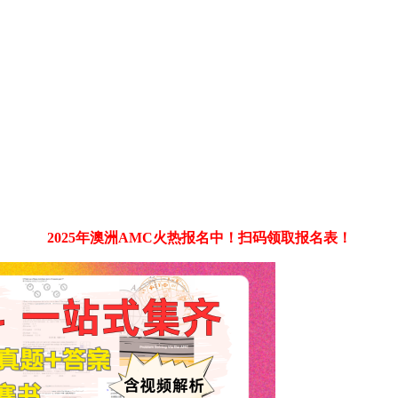
2025年澳洲AMC火热报名中！扫码领取报名表！