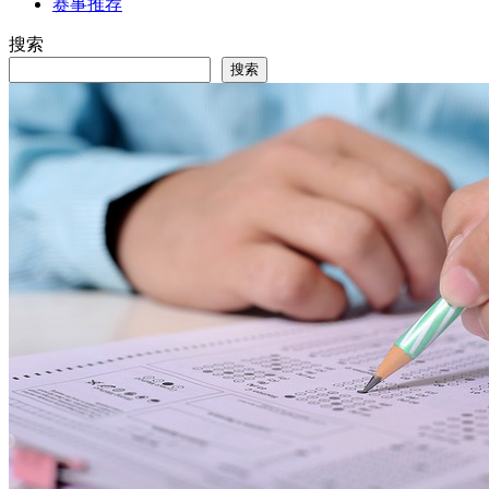
赛事推荐
搜索
搜索