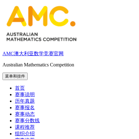
跳
至
内
容
AMC澳大利亚数学竞赛官网
Australian Mathematics Competition
菜单和挂件
首页
赛事说明
历年真题
赛事报名
赛事动态
赛事分数线
课程推荐
组织介绍